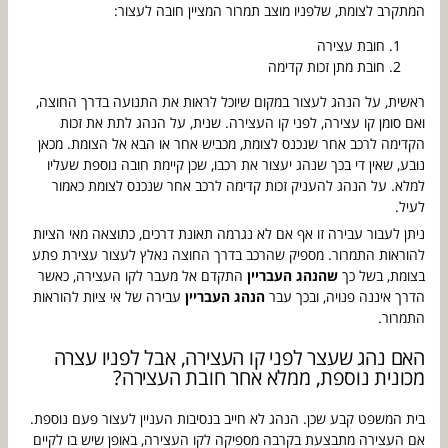
המתקרב לצומת, שלפניו מוצב תמרור המציין חובה לעצור:
חובת עצירה
חובת מתן זכות קדימה
ראשית, על הנהג לעצור במקום שיוכל לראות את התנועה בדרך החוצה,
ואם סומן קו עצירה, לפני קו העצירה. שנית, על הנהג לתת את זכות
הקדימה לרכב אחר שנכנס לצומת, מכביש אחר או הבא אל הצומת. מכאן
נובע, שאין די בכך שנהג יעצור את רכבו, שכן קיימת חובה נוספת שעליו
למלא. על הנהג להעניק זכות קדימה לרכב אחר שנכנס לצומת כאמור
לעיל.
ניתן לעבור עבירה זו אף אם לא נגרמה תאונת דרכים, כתוצאה מאי הציות
להוראות התמרור. מספיק שהרכב בדרך החוצה נאלץ לעצור עצירת פתע
בצומת, בשל כך
שהנהג העבריין
התקדם אל מעבר לקו העצירה, כאשר
הדרך איננה פנויה, ובכך עבר
הנהג העבריין
עבירה של אי ציות להוראות
התמרור.
האם נהג שעצר לפני קו העצירה, אבל לפניו עצרה
מכונית נוספת, ממלא אחר חובת העצירה?
בית המשפט קבע שכן. הנהג לא חייב בנסיבות העניין לעצור פעם נוספת.
אם העצירה מתבצעת בקרבה מספיקה לקו העצירה, באופן שיש בו לקיים